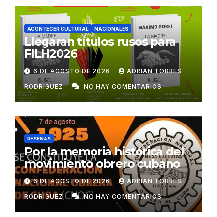
ACONTECER CULTURAL
NACIONALES
Llegaran títulos rusos para
FILH2026
6 DE AGOSTO DE 2026
ADRIAN TORRES
RODRÍGUEZ
NO HAY COMENTARIOS
RESEÑAS
Por la memoria histórica del
movimiento obrero cubano
6 DE AGOSTO DE 2026
ADRIAN TORRES
RODRÍGUEZ
NO HAY COMENTARIOS