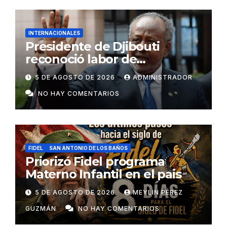
INTERNACIONALES
Presidente de Djibouti
reconoció labor de
colaboradores de Cuba
5 DE AGOSTO DE 2026
ADMINISTRADOR
NO HAY COMENTARIOS
FIDEL
SAN ANTONIO DE LOS BAÑOS
Priorizó Fidel programa
Materno Infantil en el pais
5 DE AGOSTO DE 2026
MEYLIN PÉREZ
GUZMÁN
NO HAY COMENTARIOS