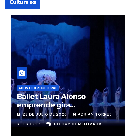
Culturales
A
R
ACONTECER CULTURAL
Muñecos y monotipia
e
C
9 DE JULIO DE 2026
MEYLIN PÉREZ
i
GUZMÁN
NO HAY COMENTARIOS
G