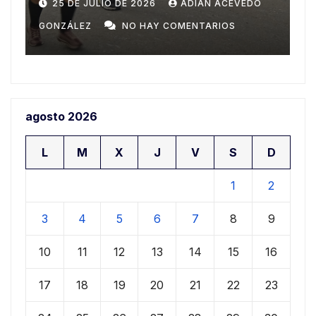
Domingo
n
20 DE JULIO DE 2026
ADIAN ACEVEDO
a
GONZÁLEZ
NO HAY COMENTARIOS
G
agosto 2026
L
M
X
J
V
S
D
1
2
3
4
5
6
7
8
9
10
11
12
13
14
15
16
17
18
19
20
21
22
23