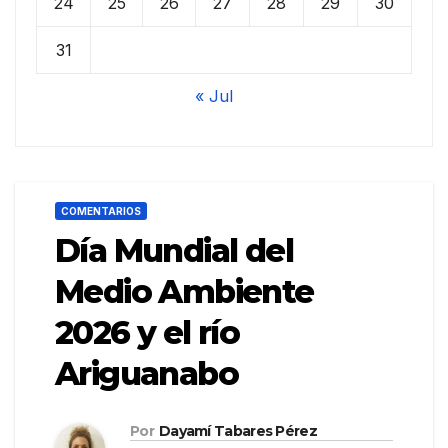
24
25
26
27
28
29
30
31
« Jul
COMENTARIOS
Día Mundial del
Medio Ambiente
2026 y el río
Ariguanabo
Por
Dayamí Tabares Pérez