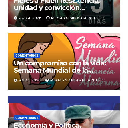
Fieles a Fidel: Resistencia,
unidad y convicción
revolucionaria
AGO 4, 2026
MIRALYS MIRABAL ARGUEZ
COMENTARIOS
Un compromiso con la vida:
Semana Mundial de la
Lactancia Materna
AGO 1, 2026
MIRALYS MIRABAL ARGUEZ
COMENTARIOS
Economía y Política,