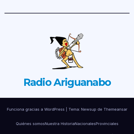
Radio Ariguanabo
Funciona gracias a WordPress
|
Tema: Newsup de
Themeansar
Quiénes somos
Nuestra Historia
Nacionales
Provinciales