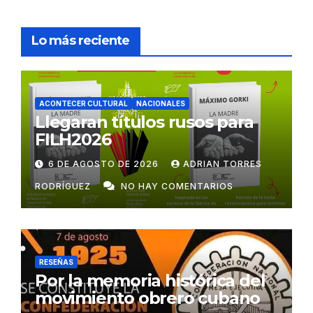
Lo más reciente
ACONTECER CULTURAL
NACIONALES
Llegaran títulos rusos para
FILH2026
6 DE AGOSTO DE 2026
ADRIAN TORRES
RODRÍGUEZ
NO HAY COMENTARIOS
RESEÑAS
Por la memoria histórica del
movimiento obrero cubano