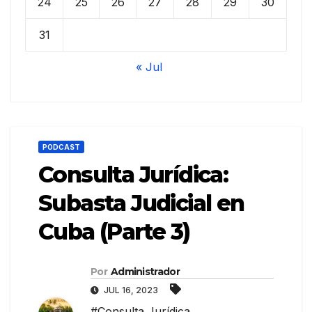
24
25
26
27
28
29
30
31
« Jul
PODCAST
Consulta Jurídica:
Subasta Judicial en
Cuba (Parte 3)
Por
Administrador
JUL 16, 2023
#Consulta Jurídica
,