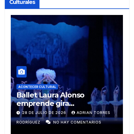
Culturales
ACONTECER CULTURAL
Muñecos y monotipia
S
9 DE JULIO DE 2026
MEYLIN PÉREZ
GUZMÁN
NO HAY COMENTARIOS