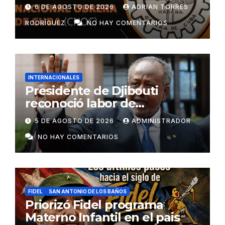
6 DE AGOSTO DE 2026
ADRIAN TORRES
RODRÍGUEZ
NO HAY COMENTARIOS
INTERNACIONALES
Presidente de Djibouti
reconoció labor de
colaboradores de Cuba
5 DE AGOSTO DE 2026
ADMINISTRADOR
NO HAY COMENTARIOS
FIDEL
SAN ANTONIO DE LOS BAÑOS
Priorizó Fidel programa
Materno Infantil en el pais