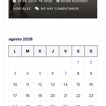
8
Domingo
DO
20 DE JULIO DE 2026
ADIAN ACEVEDO
GONZÁLEZ
NO HAY COMENTARIOS
agosto 2026
L
M
X
J
V
S
D
1
2
3
4
5
6
7
8
9
10
11
12
13
14
15
16
17
18
19
20
21
22
23