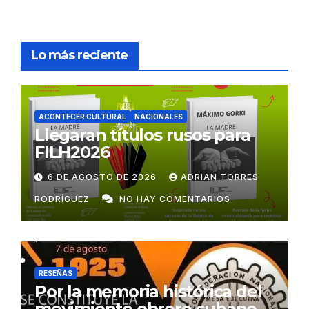
Lo más reciente
ACONTECER CULTURAL
NACIONALES
Llegaran títulos rusos para
FILH2026
6 DE AGOSTO DE 2026
ADRIAN TORRES
RODRÍGUEZ
NO HAY COMENTARIOS
RESEÑAS
Por la memoria histórica del
movimiento obrero cubano