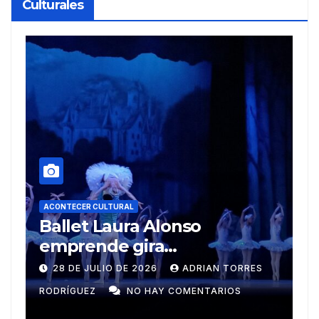
Culturales
A
R
ACONTECER CULTURAL
Muñecos y monotipia
e
C
9 DE JULIO DE 2026
MEYLIN PÉREZ
i
GUZMÁN
NO HAY COMENTARIOS
G