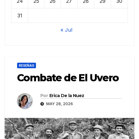
24
25
26
27
28
29
30
31
« Jul
RESEÑAS
Combate de El Uvero
Por
Erica De la Nuez
MAY 28, 2026