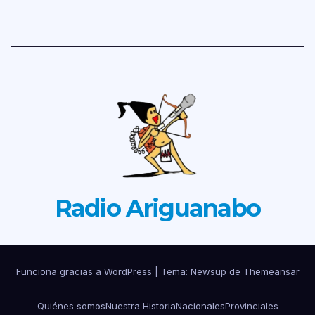
Radio Ariguanabo
Funciona gracias a WordPress
|
Tema: Newsup de
Themeansar
Quiénes somos
Nuestra Historia
Nacionales
Provinciales