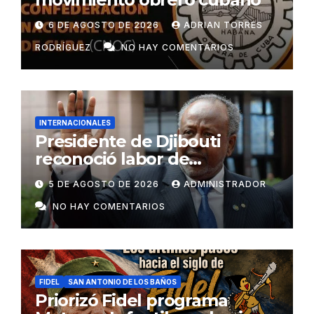
6 DE AGOSTO DE 2026
ADRIAN TORRES
RODRÍGUEZ
NO HAY COMENTARIOS
INTERNACIONALES
Presidente de Djibouti
reconoció labor de
colaboradores de Cuba
5 DE AGOSTO DE 2026
ADMINISTRADOR
NO HAY COMENTARIOS
FIDEL
SAN ANTONIO DE LOS BAÑOS
Priorizó Fidel programa