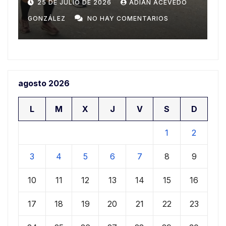
Domingo
20 DE JULIO DE 2026
ADIAN ACEVEDO
GONZÁLEZ
NO HAY COMENTARIOS
G
agosto 2026
L
M
X
J
V
S
D
1
2
3
4
5
6
7
8
9
10
11
12
13
14
15
16
17
18
19
20
21
22
23