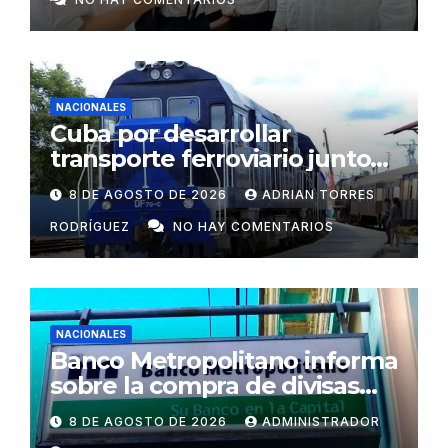
centros vitales
NACIONALES
Cuba por desarrollar
transporte ferroviario junto
con Rusia
8 DE AGOSTO DE 2026
ADRIAN TORRES
RODRÍGUEZ
NO HAY COMENTARIOS
NACIONALES
Banco Metropolitano informa
sobre la compra de divisas
para cooperativas y mipymes
8 DE AGOSTO DE 2026
ADMINISTRADOR
privadas en Cuba