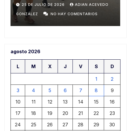
Domingo
n
20 DE JULIO DE 2026
ADIAN ACEVEDO
a
GONZÁLEZ
NO HAY COMENTARIOS
G
agosto 2026
L
M
X
J
V
S
D
1
2
3
4
5
6
7
8
9
10
11
12
13
14
15
16
17
18
19
20
21
22
23
24
25
26
27
28
29
30