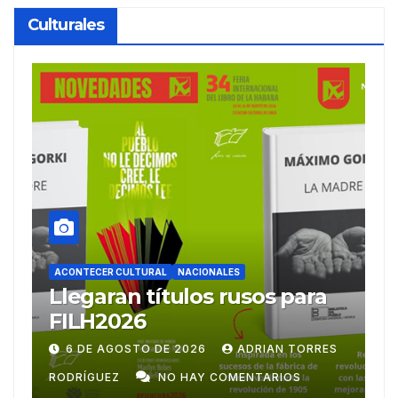
Culturales
ACONTECER CULTURAL
Ballet Laura Alonso
A
emprende gira
M
centroamericana
S
28 DE JULIO DE 2026
ADRIAN TORRES
RODRÍGUEZ
NO HAY COMENTARIOS
G