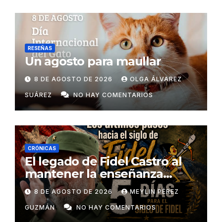
RESEÑAS
Un agosto para maullar
8 DE AGOSTO DE 2026
OLGA ÁLVAREZ
SUÁREZ
NO HAY COMENTARIOS
CRÓNICAS
El legado de Fidel Castro al
mantener la enseñanza
como un derecho universal
8 DE AGOSTO DE 2026
MEYLIN PÉREZ
GUZMÁN
NO HAY COMENTARIOS