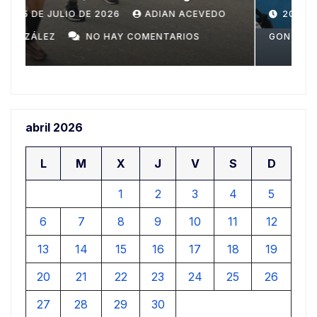
Domingo
n
20 DE JULIO DE 2026
ADIAN ACEVEDO
a
GONZÁLEZ
NO HAY COMENTARIOS
G
abril 2026
L
M
X
J
V
S
D
1
2
3
4
5
6
7
8
9
10
11
12
13
14
15
16
17
18
19
20
21
22
23
24
25
26
27
28
29
30