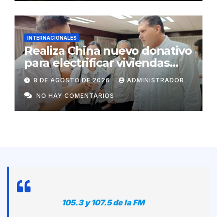
INTERNACIONALES
Realiza China nuevo donativo
para electrificar viviendas
rurales aisladas y garantizar
8 DE AGOSTO DE 2026
ADMINISTRADOR
respaldo energético a
NO HAY COMENTARIOS
centros vitales
105.3 y 107.5 de la FM