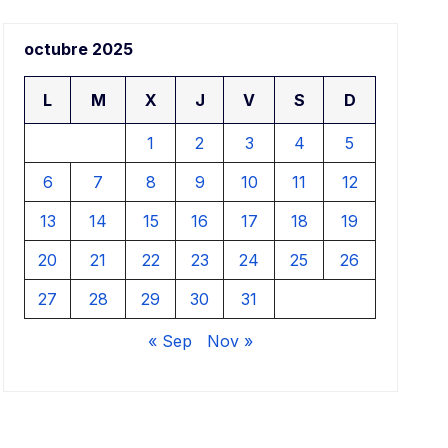
aj
octubre 2025
a
L
M
X
J
V
S
D
1
2
3
4
5
6
7
8
9
10
11
12
13
14
15
16
17
18
19
20
21
22
23
24
25
26
27
28
29
30
31
« Sep
Nov »