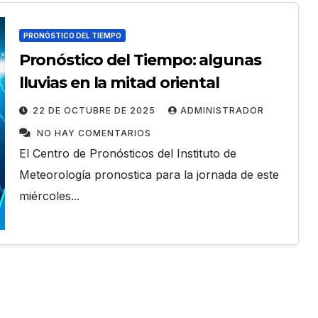
ES
los
PRONÓSTICO DEL TIEMPO
ACONTECER CULTURAL
Pronóstico del Tiempo: algunas
Ballet Laura Alonso
ILH2026
lluvias en la mitad oriental
emprende gira
ADRIAN
22 DE OCTUBRE DE 2025
centroamericana
ADMINISTRADOR
28 DE JULIO DE 2026
ADRIAN TORR
 HAY
NO HAY COMENTARIOS
RODRÍGUEZ
NO HAY COMENTARIOS
El Centro de Pronósticos del Instituto de
Meteorología pronostica para la jornada de este
miércoles...