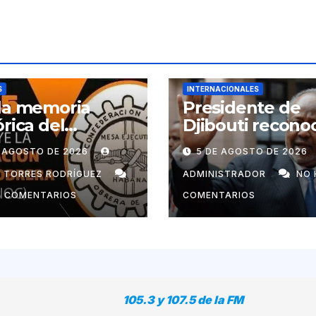
S
INTERNACIONALES
la memoria
Presidente de
órica del
Djibouti recono
imiento obrero
labor de
E AGOSTO DE 2026
5 DE AGOSTO DE 2026
ano
colaboradores 
Cuba
N TORRES RODRÍGUEZ
ADMINISTRADOR
NO 
Y COMENTARIOS
COMENTARIOS
105.3 y 107.5 de la FM