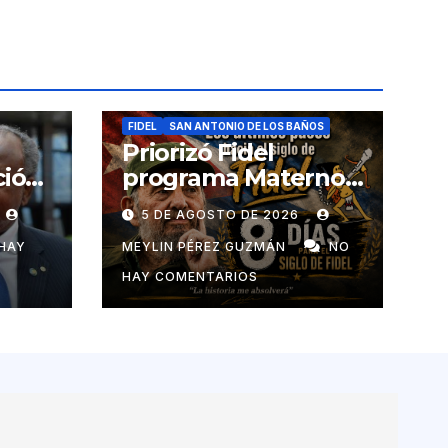
FIDEL
SAN ANTONIO DE LOS BAÑOS
Priorizó Fidel
ció
programa Materno
Infantil en el pais
5 DE AGOSTO DE 2026
de
HAY
MEYLIN PÉREZ GUZMÁN
NO
HAY COMENTARIOS