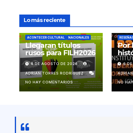
Lo más reciente
ACONTECER CULTURAL
NACIONALES
RESEÑA
Llegaran títulos
Por 
rusos para FILH2026
hist
mov
6 DE AGOSTO DE 2026
6 D
cub
ADRIAN TORRES RODRÍGUEZ
ADRIA
NO HAY COMENTARIOS
NO HA