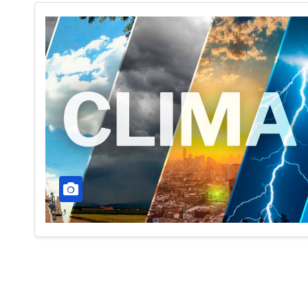
ACONTECER CULTURAL
NACIONAL
Llegaran títu
rusos para F
6 DE AGOSTO DE 2026
TORRES RODRÍGUEZ
NO
COMENTARIOS