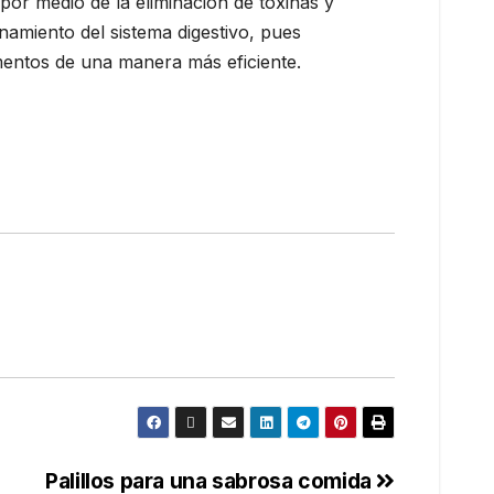
de
por medio de la eliminación de toxinas y
namiento del sistema digestivo, pues
limentos de una manera más eficiente.
s
26
EZ
S
Palillos para una sabrosa comida