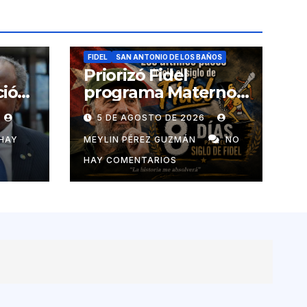
FIDEL
SAN ANTONIO DE LOS BAÑOS
Priorizó Fidel
ció
programa Materno
Infantil en el pais
5 DE AGOSTO DE 2026
de
HAY
MEYLIN PÉREZ GUZMÁN
NO
HAY COMENTARIOS