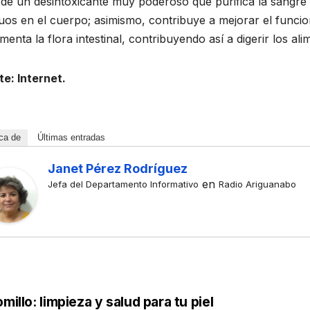
Recibe
Un curso 
 de un desintoxicante muy poderoso que purifica la sangre 
uos en el cuerpo; asimismo, contribuye a mejorar el funcio
reconocimien
retos y
menta la flora intestinal, contribuyendo así a digerir los a
tos escritor
emocione
20 DE JUNIO DE 2026
20 DE JUNIO DE 20
Ariguanabens
e: Internet.
MEYLIN PÉREZ GUZMÁN
DAYAMÍ TABARES PÉR
NO HAY COMENTARIOS
NO HAY COMENTARIO
e en Casas
literarias
ca de
Últimas entradas
internacionale
Janet Pérez Rodríguez
s
en
Jefa del Departamento Informativo
Radio Ariguanabo
millo: limpieza y salud para tu piel