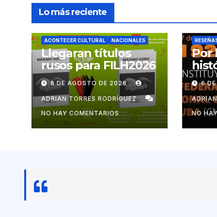
Lo más reciente
ACONTECER CULTURAL
NACIONALES
RESEÑA
Llegaran títulos
Por 
rusos para FILH2026
hist
mov
6 DE AGOSTO DE 2026
6 D
cub
ADRIAN TORRES RODRÍGUEZ
ADRIA
NO HAY COMENTARIOS
NO HA