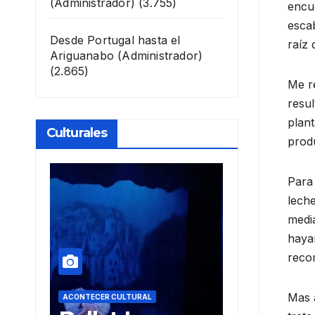
(Administrador)
(3.755)
encu
esca
Desde Portugal hasta el
raíz 
Ariguanabo
(Administrador)
(2.865)
Me re
resul
plant
Culturales
produ
Para 
leche
media
haya
recom
Mas a
ACONTECER CULTURAL
ACONTECER CULTURAL