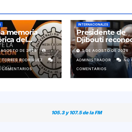
S
INTERNACIONALES
la memoria
Presidente de
órica del
Djibouti recono
imiento obrero
labor de
E AGOSTO DE 2026
5 DE AGOSTO DE 2026
ano
colaboradores 
Cuba
N TORRES RODRÍGUEZ
ADMINISTRADOR
NO 
Y COMENTARIOS
COMENTARIOS
105.3 y 107.5 de la FM