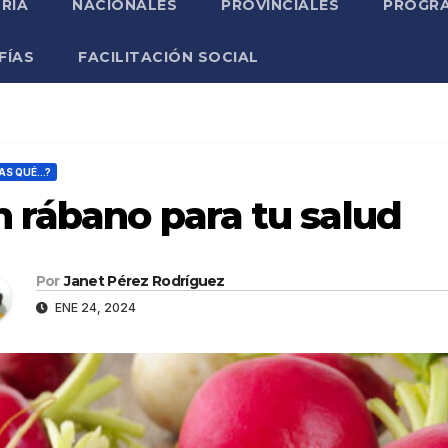
RIA
NACIONALES
PROVINCIALES
PROGRA
FÍAS
FACILITACIÓN SOCIAL
AS QUÉ...?
 rábano para tu salud
Por
Janet Pérez Rodríguez
ENE 24, 2024