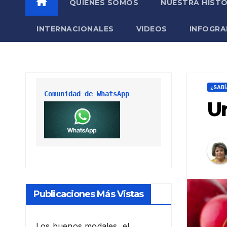
QUIÉNES SOMOS
NUESTRA HISTO
INTERNACIONALES
VIDEOS
INFOGRA
¿SABÍ
Comunidad de WhatsApp
Un
Publicaciones Más Vistas
Los buenos modales, el