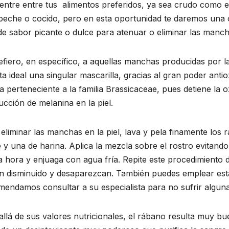
entre entre tus alimentos preferidos, ya sea crudo como 
beche o cocido, pero en esta oportunidad te daremos una 
de sabor picante o dulce para atenuar o eliminar las mancha
fiero, en específico, a aquellas manchas producidas por la 
ta ideal una singular mascarilla, gracias al gran poder anti
a perteneciente a la familia Brassicaceae, pues detiene la 
cción de melanina en la piel.
eliminar las manchas en la piel, lava y pela finamente lo
 y una de harina. Aplica la mezcla sobre el rostro evitando
 hora y enjuaga con agua fría. Repite este procedimiento 
n disminuido y desaparezcan. También puedes emplear esta
endamos consultar a su especialista para no sufrir alguna 
llá de sus valores nutricionales, el rábano resulta muy bu
ACONTECER CULTURAL
ACONTECER CULTURAL