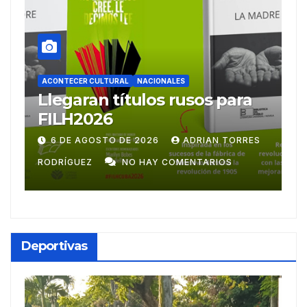
CIONALES
ACONTECER CULTURAL
los rusos para
Ballet Laura Alonso
emprende gira
centroamericana
026
ADRIAN TORRES
28 DE JULIO DE 2026
ADR
AY COMENTARIOS
RODRÍGUEZ
NO HAY COMEN
Deportivas