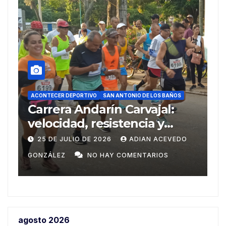
ACONTECER DEPORTIVO
DEPORTE
O
SAN ANTONIO DE LOS BAÑOS
SAN ANTONIO DE LOS BAÑOS
arín Carvajal:
Del Ariguanabo a
resistencia y
Centroamericano
portivo en su 38
Domingo
 2026
ADIAN ACEVEDO
20 DE JULIO DE 2026
O HAY COMENTARIOS
GONZÁLEZ
NO HAY CO
agosto 2026