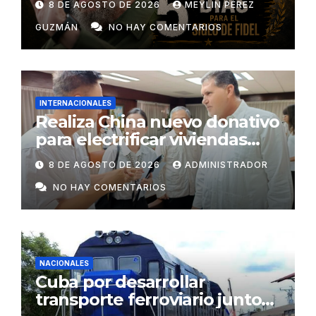
8 DE AGOSTO DE 2026
MEYLIN PÉREZ
GUZMÁN
NO HAY COMENTARIOS
INTERNACIONALES
Realiza China nuevo donativo
para electrificar viviendas
rurales aisladas y garantizar
8 DE AGOSTO DE 2026
ADMINISTRADOR
respaldo energético a
NO HAY COMENTARIOS
centros vitales
NACIONALES
Cuba por desarrollar
transporte ferroviario junto