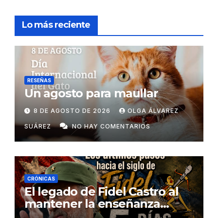
Lo más reciente
RESEÑAS
Un agosto para maullar
8 DE AGOSTO DE 2026
OLGA ÁLVAREZ
SUÁREZ
NO HAY COMENTARIOS
CRÓNICAS
El legado de Fidel Castro al
mantener la enseñanza
como un derecho universal