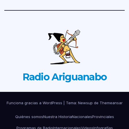
Radio Ariguanabo
Funciona gracias a WordPress
|
Tema: Newsup de
Themeansar
Quiénes somos
Nuestra Historia
Nacionales
Provinciales
Programas de Radio
Internacionales
Videos
Infografías