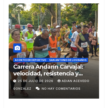
ACONTECER DEPORTIVO
DEPORTIVO
SAN ANTONIO DE LOS BAÑOS
SAN ANTONIO DE LOS BAÑ
a Andarín Carvajal:
Del Ariguana
ad, resistencia y
Centroameri
tu deportivo en su 38
Domingo
ULIO DE 2026
ADIAN ACEVEDO
20 DE JULIO DE 2
n
NO HAY COMENTARIOS
GONZÁLEZ
NO 