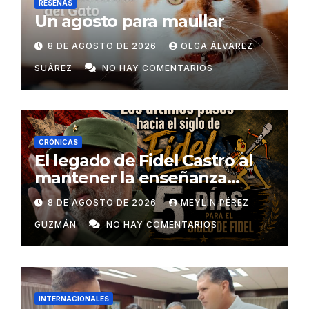
RESEÑAS
Un agosto para maullar
8 DE AGOSTO DE 2026
OLGA ÁLVAREZ
SUÁREZ
NO HAY COMENTARIOS
CRÓNICAS
El legado de Fidel Castro al
mantener la enseñanza
como un derecho universal
8 DE AGOSTO DE 2026
MEYLIN PÉREZ
GUZMÁN
NO HAY COMENTARIOS
INTERNACIONALES