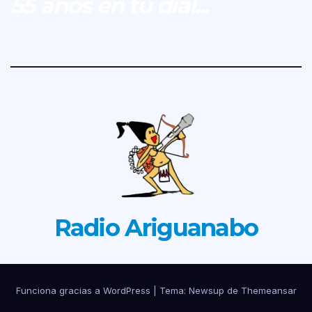
55 años en tu dial...
Radio Ariguanabo
Funciona gracias a WordPress
|
Tema: Newsup de
Themeansar