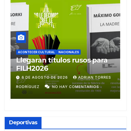
TURAL
NACIONALES
ACONTECER CULTURAL
 títulos rusos para
Ballet Laura A
6
emprende gir
centroameric
TO DE 2026
ADRIAN TORRES
28 DE JULIO DE 2026
NO HAY COMENTARIOS
RODRÍGUEZ
NO HA
Deportivas