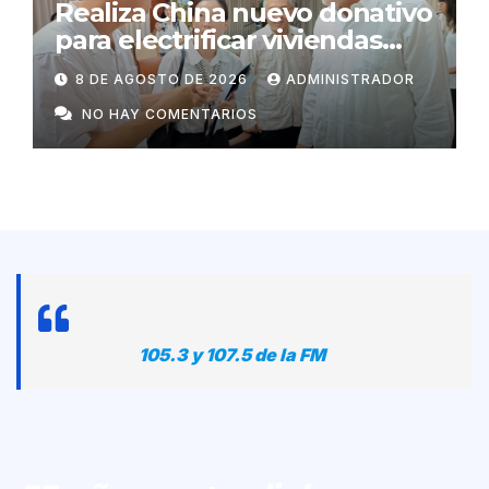
Realiza China nuevo donativo
para electrificar viviendas
rurales aisladas y garantizar
8 DE AGOSTO DE 2026
ADMINISTRADOR
respaldo energético a
NO HAY COMENTARIOS
centros vitales
105.3 y 107.5 de la FM