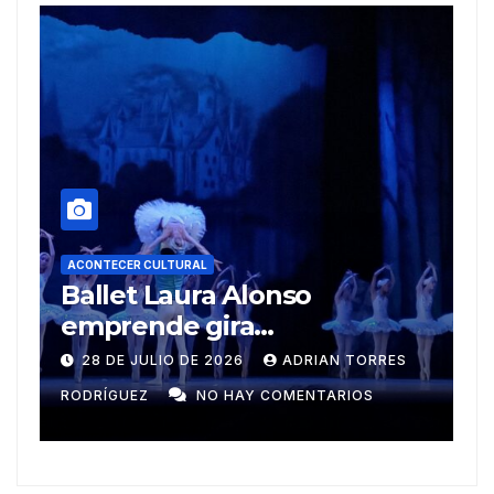
lonso
ACONTECER CULTURAL
a
Muñecos y monotipi
na
ADRIAN TORRES
9 DE JULIO DE 2026
MEYLIN
Y COMENTARIOS
GUZMÁN
NO HAY COMENTAR