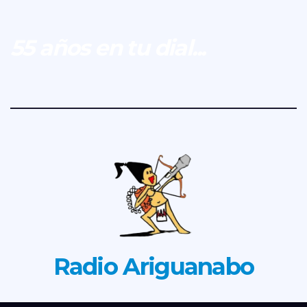
55 años en tu dial...
Radio Ariguanabo