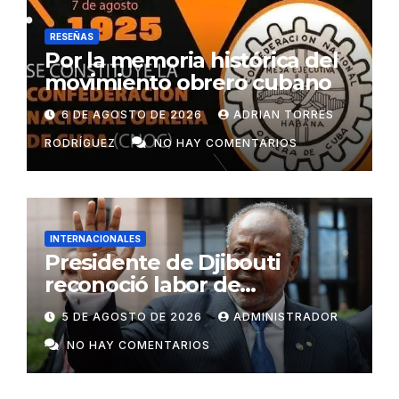
RESEÑAS
Por la memoria histórica del
movimiento obrero cubano
6 DE AGOSTO DE 2026
ADRIAN TORRES
RODRÍGUEZ
NO HAY COMENTARIOS
INTERNACIONALES
Presidente de Djibouti
reconoció labor de
colaboradores de Cuba
5 DE AGOSTO DE 2026
ADMINISTRADOR
NO HAY COMENTARIOS