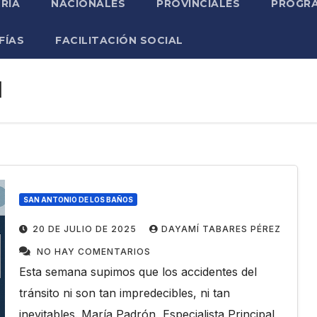
RIA
NACIONALES
PROVINCIALES
PROGRA
FÍAS
FACILITACIÓN SOCIAL
l
SAN ANTONIO DE LOS BAÑOS
20 DE JULIO DE 2025
DAYAMÍ TABARES PÉREZ
NO HAY COMENTARIOS
Esta semana supimos que los accidentes del
tránsito ni son tan impredecibles, ni tan
inevitables. María Padrón, Especialista Principal