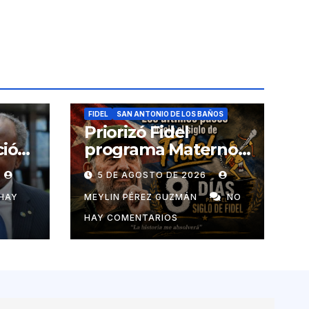
FIDEL
SAN ANTONIO DE LOS BAÑOS
Priorizó Fidel
ció
programa Materno
Infantil en el pais
5 DE AGOSTO DE 2026
de
HAY
MEYLIN PÉREZ GUZMÁN
NO
HAY COMENTARIOS