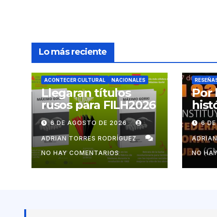
Lo más reciente
ACONTECER CULTURAL
NACIONALES
RESEÑA
Llegaran títulos
Por 
rusos para FILH2026
hist
mov
6 DE AGOSTO DE 2026
6 D
cub
ADRIAN TORRES RODRÍGUEZ
ADRIA
NO HAY COMENTARIOS
NO HA