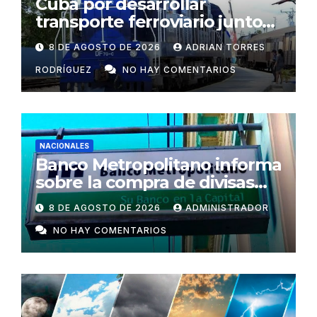
Cuba por desarrollar
transporte ferroviario junto
con Rusia
8 DE AGOSTO DE 2026
ADRIAN TORRES
RODRÍGUEZ
NO HAY COMENTARIOS
NACIONALES
Banco Metropolitano informa
sobre la compra de divisas
para cooperativas y mipymes
8 DE AGOSTO DE 2026
ADMINISTRADOR
privadas en Cuba
NO HAY COMENTARIOS