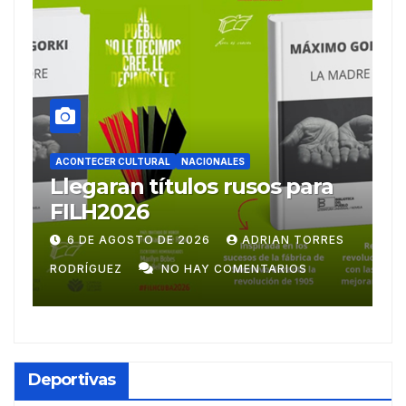
RAL
NACIONALES
ACONTECER CULTURAL
títulos rusos para
Ballet Laura Al
emprende gira
centroamerica
 DE 2026
ADRIAN TORRES
28 DE JULIO DE 2026
NO HAY COMENTARIOS
RODRÍGUEZ
NO HAY 
Deportivas