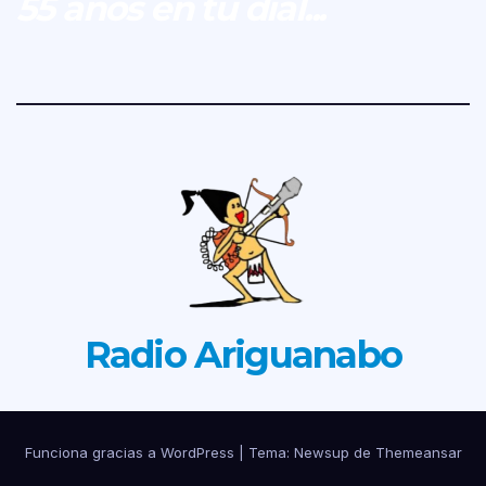
55 años en tu dial...
Radio Ariguanabo
Funciona gracias a WordPress
|
Tema: Newsup de
Themeansar