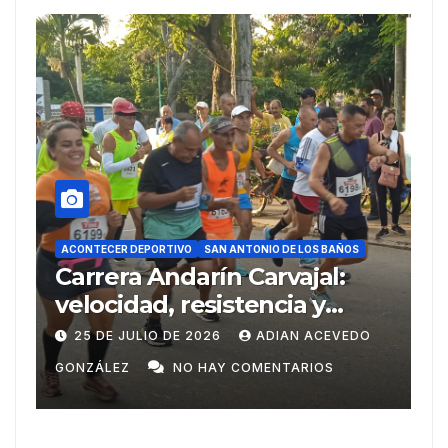
ACONTECER DEPORTIV
R DEPORTIVO
SAN ANTONIO DE LOS BAÑOS
SAN ANTONIO DE LOS B
ra Andarín Carvajal:
Del Ariguan
idad, resistencia y
Centroamer
itu deportivo en su 38
Domingo
 JULIO DE 2026
ADIAN ACEVEDO
20 DE JULIO DE
ón
EZ
NO HAY COMENTARIOS
GONZÁLEZ
N