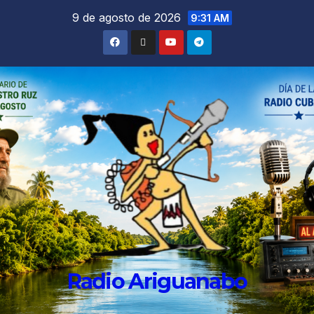
9 de agosto de 2026
9:31 AM
Radio Ariguanabo