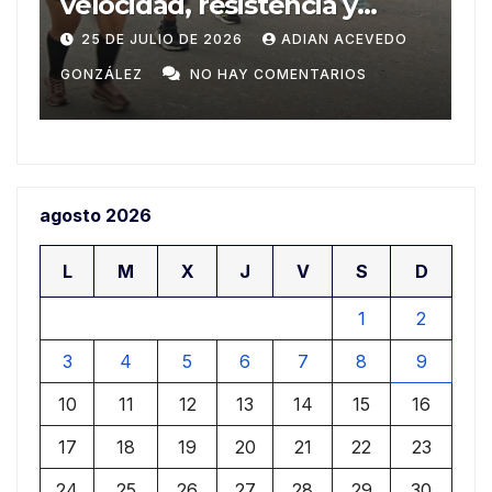
Centroamericanos de Santo
m
Domingo
n
20 DE JULIO DE 2026
ADIAN ACEVEDO
a
GONZÁLEZ
NO HAY COMENTARIOS
G
agosto 2026
L
M
X
J
V
S
D
1
2
3
4
5
6
7
8
9
10
11
12
13
14
15
16
17
18
19
20
21
22
23
24
25
26
27
28
29
30