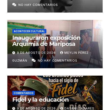
NO HAY COMENTARIOS
ACONTECER CULTURAL
Inauguraron exposición
Arquimia de Mariposa
9 DE AGOSTO DE 2026
MEYLIN PÉREZ
GUZMÁN
NO HAY COMENTARIOS
COMENTARIOS
Fidel y la educación
9 DE AGOSTO DE 2026
DAYAMÍ TABARES