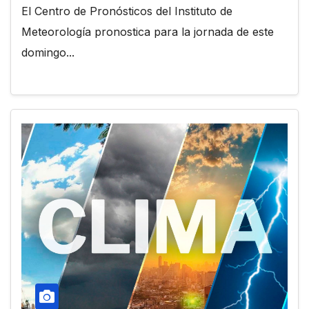
El Centro de Pronósticos del Instituto de
Meteorología pronostica para la jornada de este
domingo...