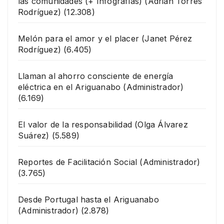
las comunidades (+ Infografías)
(Adrian Torres
Rodríguez)
(12.308)
Melón para el amor y el placer
(Janet Pérez
Rodríguez)
(6.405)
Llaman al ahorro consciente de energía
eléctrica en el Ariguanabo
(Administrador)
(6.169)
El valor de la responsabilidad
(Olga Álvarez
Suárez)
(5.589)
Reportes de Facilitación Social
(Administrador)
(3.765)
Desde Portugal hasta el Ariguanabo
(Administrador)
(2.878)