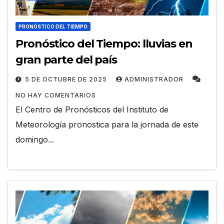
PRONÓSTICO DEL TIEMPO
Pronóstico del Tiempo: lluvias en
gran parte del país
5 DE OCTUBRE DE 2025
ADMINISTRADOR
NO HAY COMENTARIOS
El Centro de Pronósticos del Instituto de
Meteorología pronostica para la jornada de este
domingo...