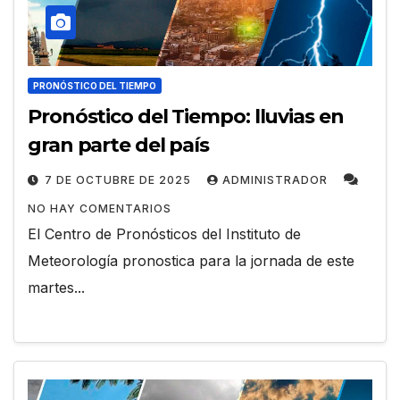
PRONÓSTICO DEL TIEMPO
Pronóstico del Tiempo: lluvias en
gran parte del país
7 DE OCTUBRE DE 2025
ADMINISTRADOR
NO HAY COMENTARIOS
El Centro de Pronósticos del Instituto de
Meteorología pronostica para la jornada de este
martes...