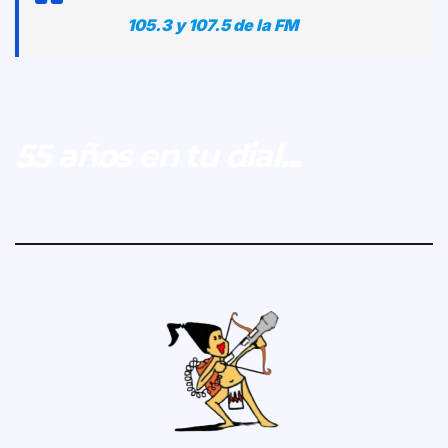
105.3 y 107.5 de la FM
55 años en tu dial...