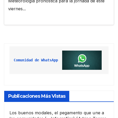
Meteorología pronostica para la jornada de este
viernes...
Comunidad de WhatsApp
Publicaciones Más Vistas
Los buenos modales, el pegamento que une a