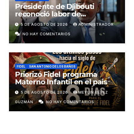
Presidente de Djibouti
reconoció labor de
colaboradores de Cuba
5 DE AGOSTO DE 2026
ADMINISTRADOR
NO HAY COMENTARIOS
FIDEL
SAN ANTONIO DE LOS BAÑOS
Priorizó Fidel programa
Materno Infantil en el pais
5 DE AGOSTO DE 2026
MEYLIN PÉREZ
GUZMÁN
NO HAY COMENTARIOS