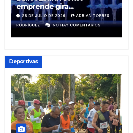
Muñecos y monotipia
ES
9 DE JULIO DE 2026
MEYLIN PÉREZ
GUZMÁN
NO HAY COMENTARIOS
Deportivas