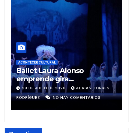
ACONTECER CULTURAL
Muñecos y monotipia
ORRES
9 DE JULIO DE 2026
MEYLIN PÉREZ
S
GUZMÁN
NO HAY COMENTARIOS