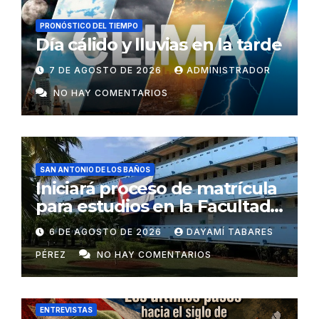
PRONÓSTICO DEL TIEMPO
Día cálido y lluvias en la tarde
7 DE AGOSTO DE 2026
ADMINISTRADOR
NO HAY COMENTARIOS
SAN ANTONIO DE LOS BAÑOS
Iniciará proceso de matrícula
para estudios en la Facultad
de Ciencias Médicas
6 DE AGOSTO DE 2026
DAYAMÍ TABARES
PÉREZ
NO HAY COMENTARIOS
ENTREVISTAS