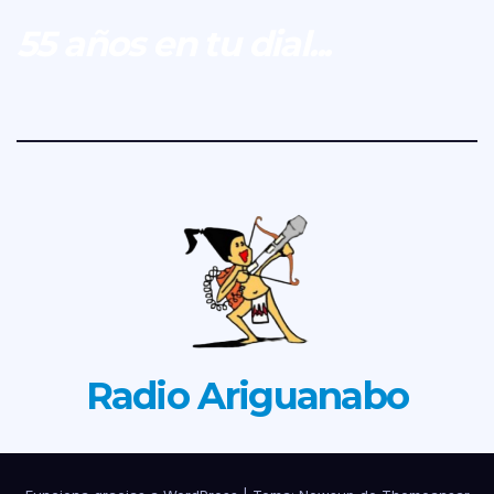
55 años en tu dial...
Radio Ariguanabo