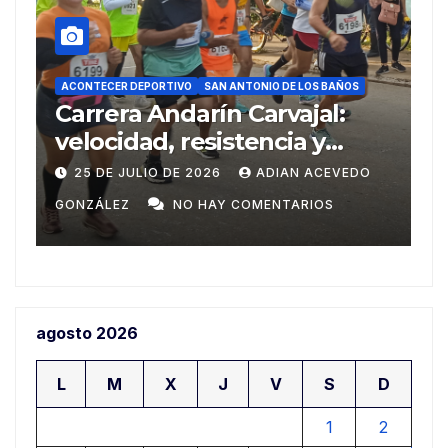
ACONTECER DEPORTIVO
DEPORTES
REPORTAJES
S
SAN ANTONIO DE LOS BAÑOS
Del Ariguanabo a los
Centroamericanos de Santo
8
Domingo
DO
20 DE JULIO DE 2026
ADIAN ACEVEDO
GONZÁLEZ
NO HAY COMENTARIOS
agosto 2026
L
M
X
J
V
S
D
1
2