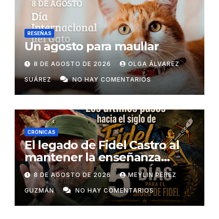
RESEÑAS
Un agosto para maullar
8 DE AGOSTO DE 2026
OLGA ÁLVAREZ
SUÁREZ
NO HAY COMENTARIOS
CRÓNICAS
El legado de Fidel Castro al
mantener la enseñanza
como un derecho universal
8 DE AGOSTO DE 2026
MEYLIN PÉREZ
GUZMÁN
NO HAY COMENTARIOS