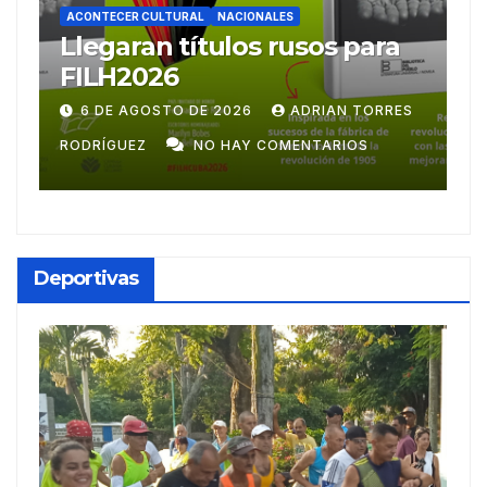
ACONTECER CULTURAL
a
Ballet Laura Alonso
emprende gira
centroamericana
ES
28 DE JULIO DE 2026
ADRIAN TORRES
RODRÍGUEZ
NO HAY COMENTARIOS
Deportivas