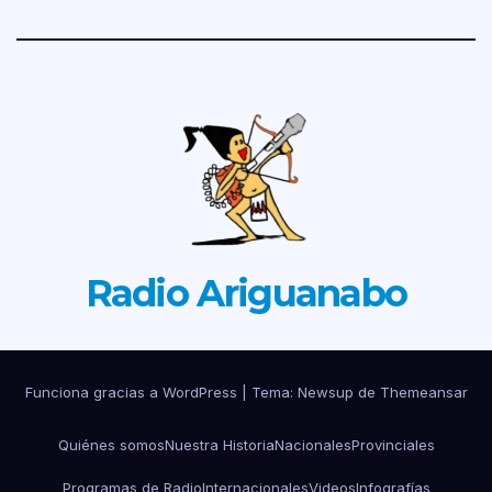
Radio Ariguanabo
Funciona gracias a WordPress
|
Tema: Newsup de
Themeansar
Quiénes somos
Nuestra Historia
Nacionales
Provinciales
Programas de Radio
Internacionales
Videos
Infografías