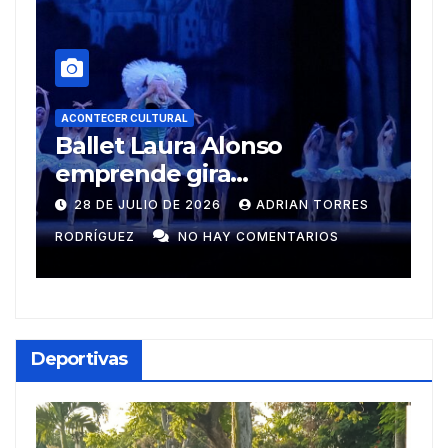
onso
ACONTECER CULTURAL
Muñecos y monotipia
na
ADRIAN TORRES
9 DE JULIO DE 2026
MEYLIN P
COMENTARIOS
GUZMÁN
NO HAY COMENTARIO
Deportivas