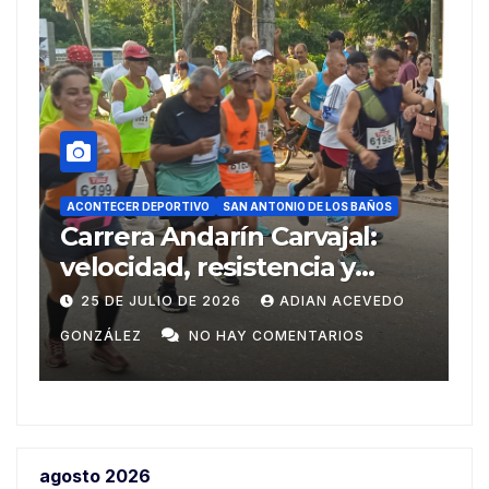
ACONTECER DEPORTIVO
DEPORTES
REPO
ANTONIO DE LOS BAÑOS
SAN ANTONIO DE LOS BAÑOS
 Carvajal:
Del Ariguanabo a los
stencia y
Centroamericanos d
ivo en su 38
Domingo
ADIAN ACEVEDO
20 DE JULIO DE 2026
ADIAN
 COMENTARIOS
GONZÁLEZ
NO HAY COMENTA
agosto 2026