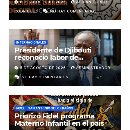
6 DE AGOSTO DE 2026
ADRIAN TORRES
RODRÍGUEZ
NO HAY COMENTARIOS
INTERNACIONALES
Presidente de Djibouti
reconoció labor de
colaboradores de Cuba
5 DE AGOSTO DE 2026
ADMINISTRADOR
NO HAY COMENTARIOS
FIDEL
SAN ANTONIO DE LOS BAÑOS
Priorizó Fidel programa
Materno Infantil en el pais