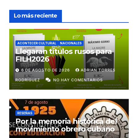
Lo más reciente
ACONTECER CULTURAL
NACIONALES
Llegaran títulos rusos para
FILH2026
6 DE AGOSTO DE 2026
ADRIAN TORRES
RODRÍGUEZ
NO HAY COMENTARIOS
RESEÑAS
Por la memoria histórica del
movimiento obrero cubano