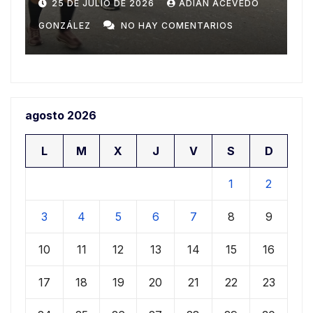
Domingo
n
20 DE JULIO DE 2026
ADIAN ACEVEDO
a
GONZÁLEZ
NO HAY COMENTARIOS
G
agosto 2026
L
M
X
J
V
S
D
1
2
3
4
5
6
7
8
9
10
11
12
13
14
15
16
17
18
19
20
21
22
23