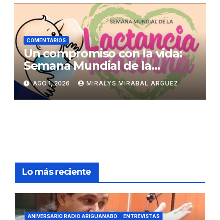
COMENTARIOS
Un compromiso con la vida:
Semana Mundial de la
Lactancia Materna
AGO 1, 2026
MIRALYS MIRABAL ARGUEZ
Lo más reciente
ANIVERSARIO RADIO ARIGUANABO
ENTREVISTAS