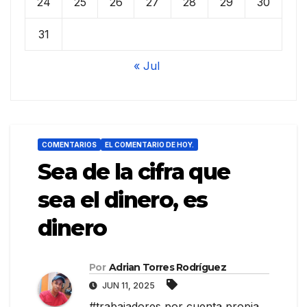
24
25
26
27
28
29
30
31
« Jul
COMENTARIOS
EL COMENTARIO DE HOY.
Sea de la cifra que
sea el dinero, es
dinero
Por
Adrian Torres Rodríguez
JUN 11, 2025
#trabajadores por cuenta propia