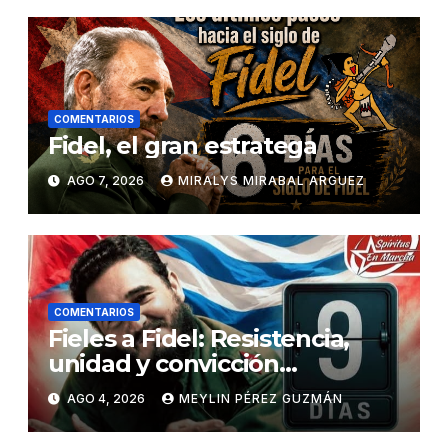
COMENTARIOS
Fidel, el gran estratega
AGO 7, 2026
MIRALYS MIRABAL ARGUEZ
COMENTARIOS
Fieles a Fidel: Resistencia,
unidad y convicción
revolucionaria
AGO 4, 2026
MEYLIN PÉREZ GUZMÁN