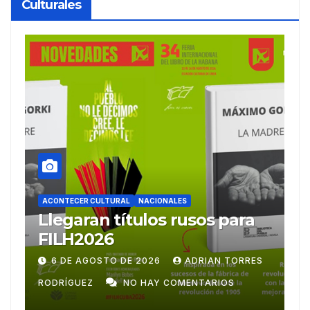
Culturales
ACONTECER CULTURAL
Ballet Laura Alonso
A
emprende gira
M
centroamericana
S
28 DE JULIO DE 2026
ADRIAN TORRES
RODRÍGUEZ
NO HAY COMENTARIOS
G