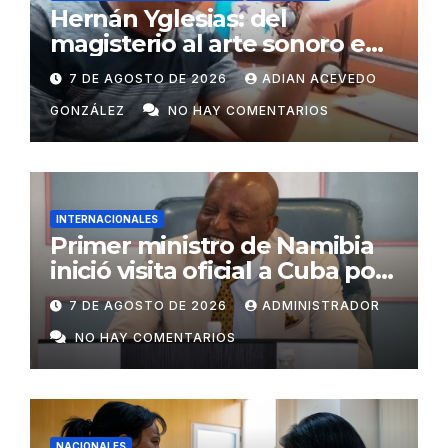
Hernán Yglesias: del
magisterio al arte sonoro en
Radio Ariguanabo
7 DE AGOSTO DE 2026
ADIAN ACEVEDO
GONZÁLEZ
NO HAY COMENTARIOS
INTERNACIONALES
Primer ministro de Namibia
inició visita oficial a Cuba por
invitación de Manuel Marrero
7 DE AGOSTO DE 2026
ADMINISTRADOR
NO HAY COMENTARIOS
NACIONALES