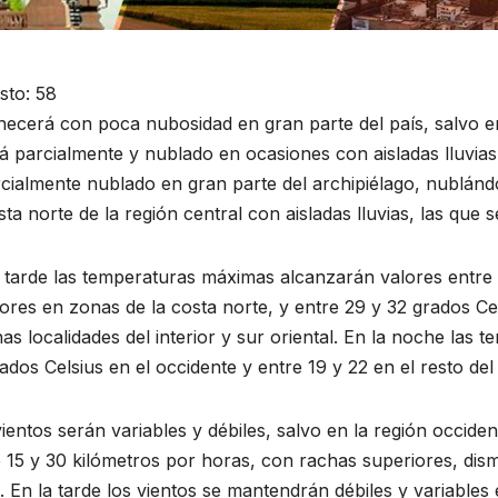
sto:
58
ecerá con poca nubosidad en gran parte del país, salvo en
á parcialmente y nublado en ocasiones con aisladas lluvias
cialmente nublado en gran parte del archipiélago, nublándo
sta norte de la región central con aisladas lluvias, las que s
 tarde las temperaturas máximas alcanzarán valores entre 2
iores en zonas de la costa norte, y entre 29 y 32 grados Cel
as localidades del interior y sur oriental. En la noche las
ados Celsius en el occidente y entre 19 y 22 en el resto del 
ientos serán variables y débiles, salvo en la región occide
 15 y 30 kilómetros por horas, con rachas superiores, dism
RAL
ACONTECER CULTURAL
. En la tarde los vientos se mantendrán débiles y variables 