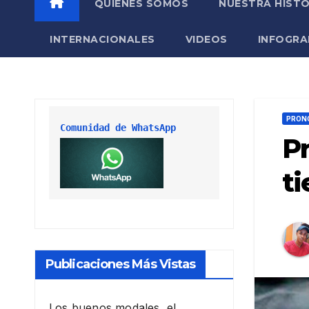
QUIÉNES SOMOS
NUESTRA HISTO
INTERNACIONALES
VIDEOS
INFOGRA
PRONÓ
Comunidad de WhatsApp
Pr
ti
Publicaciones Más Vistas
Los buenos modales, el