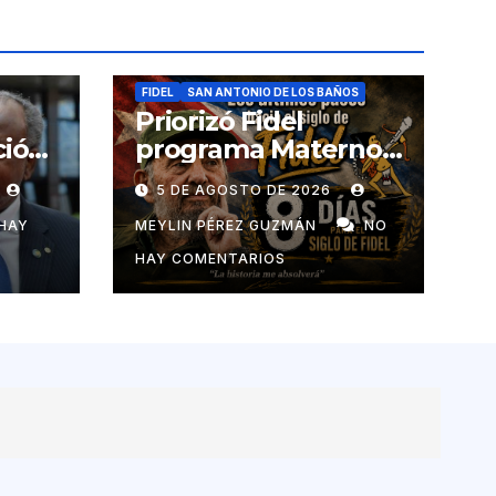
FIDEL
SAN ANTONIO DE LOS BAÑOS
Priorizó Fidel
ció
programa Materno
Infantil en el pais
5 DE AGOSTO DE 2026
de
HAY
MEYLIN PÉREZ GUZMÁN
NO
HAY COMENTARIOS