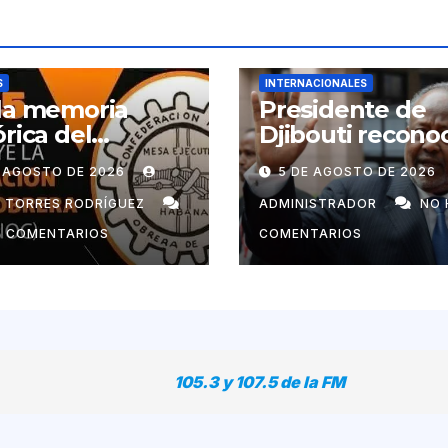
S
INTERNACIONALES
la memoria
Presidente de
órica del
Djibouti recono
imiento obrero
labor de
E AGOSTO DE 2026
5 DE AGOSTO DE 2026
ano
colaboradores 
Cuba
N TORRES RODRÍGUEZ
ADMINISTRADOR
NO 
Y COMENTARIOS
COMENTARIOS
105.3 y 107.5 de la FM