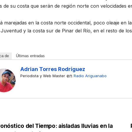
Un curso de
 de su costa que serán de región norte con velocidades en
cimien
retos y
itor
emociones
 marejadas en la costa norte occidental, poco oleaje en la c
 DE 2026
20 DE JUNIO DE 2026
 Juventud y la costa sur de Pinar del Río, en el resto de los 
nabens
GUZMÁN
DAYAMÍ TABARES PÉREZ
TARIOS
NO HAY COMENTARIOS
sas
s
ca de
Últimas entradas
cionale
Adrian Torres Rodríguez
en
Periodista y Web Master
Radio Ariguanabo
onóstico del Tiempo: aisladas lluvias en la