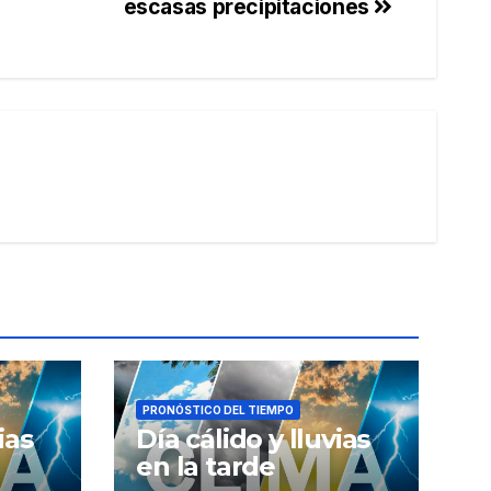
escasas precipitaciones
PRONÓSTICO DEL TIEMPO
ias
Día cálido y lluvias
en la tarde