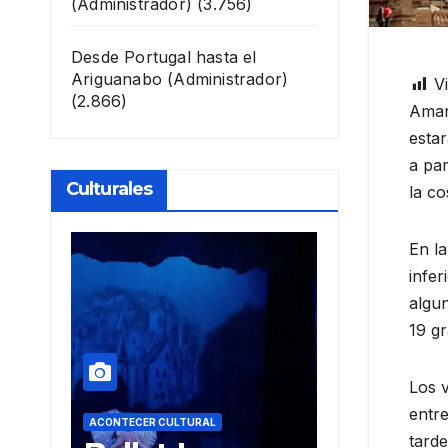
(Administrador)
(3.756)
Desde Portugal hasta el
Ariguanabo
(Administrador)
Vi
(2.866)
Aman
estar
a par
Culturales
la co
En la
infer
algun
19 gr
Los v
entre
ACONTECER CULTURAL
ACONTECER CULTU
tarde