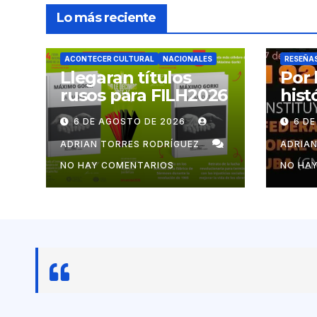
Lo más reciente
ACONTECER CULTURAL
NACIONALES
RESEÑA
Llegaran títulos
Por 
rusos para FILH2026
hist
mov
6 DE AGOSTO DE 2026
6 D
cub
ADRIAN TORRES RODRÍGUEZ
ADRIA
NO HAY COMENTARIOS
NO HA