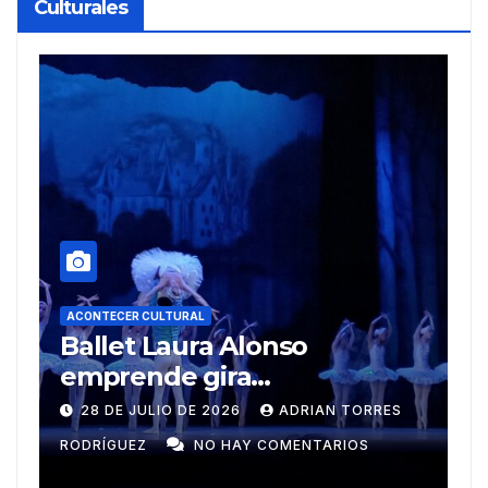
Culturales
A
R
ACONTECER CULTURAL
Muñecos y monotipia
e
C
9 DE JULIO DE 2026
MEYLIN PÉREZ
i
GUZMÁN
NO HAY COMENTARIOS
G