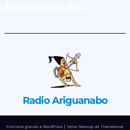
55 años en tu dial...
Radio Ariguanabo
Funciona gracias a WordPress
|
Tema: Newsup de
Themeansar