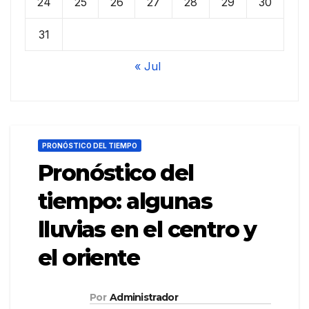
24
25
26
27
28
29
30
31
« Jul
PRONÓSTICO DEL TIEMPO
Pronóstico del
tiempo: algunas
lluvias en el centro y
el oriente
Por
Administrador