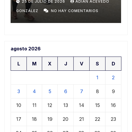
Domingo
n
20 DE JULIO DE 2026
ADIAN ACEVEDO
a
GONZÁLEZ
NO HAY COMENTARIOS
G
agosto 2026
L
M
X
J
V
S
D
1
2
3
4
5
6
7
8
9
10
11
12
13
14
15
16
17
18
19
20
21
22
23