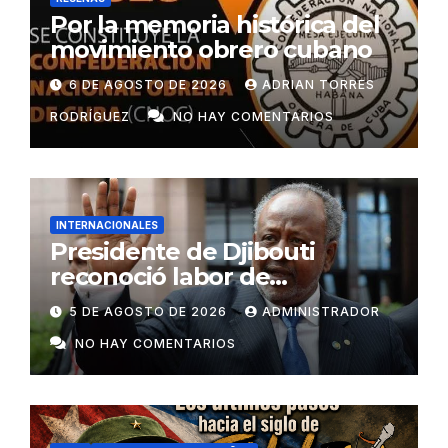
Por la memoria histórica del
movimiento obrero cubano
6 DE AGOSTO DE 2026
ADRIAN TORRES
RODRÍGUEZ
NO HAY COMENTARIOS
INTERNACIONALES
Presidente de Djibouti
reconoció labor de
colaboradores de Cuba
5 DE AGOSTO DE 2026
ADMINISTRADOR
NO HAY COMENTARIOS