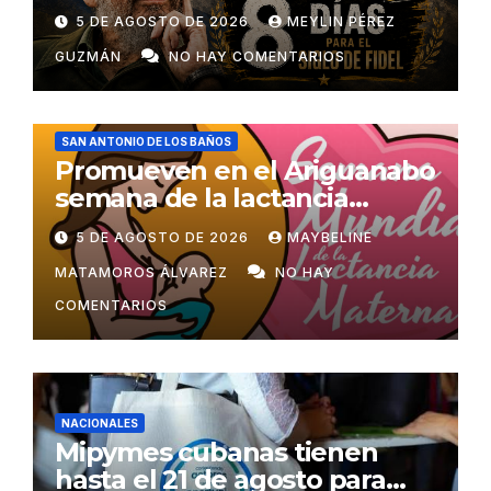
5 DE AGOSTO DE 2026
MEYLIN PÉREZ
GUZMÁN
NO HAY COMENTARIOS
SAN ANTONIO DE LOS BAÑOS
Promueven en el Ariguanabo
semana de la lactancia
materna
5 DE AGOSTO DE 2026
MAYBELINE
MATAMOROS ÁLVAREZ
NO HAY
COMENTARIOS
NACIONALES
Mipymes cubanas tienen
hasta el 21 de agosto para