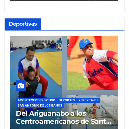
Deportivas
ACONTECER DEPORTIVO
DEPORTES
REPORTAJES
SAN ANTONIO DE LOS BAÑOS
A
Del Ariguanabo a los
T
Centroamericanos de Santo
m