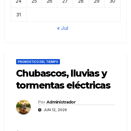
24
25
26
27
28
29
30
31
« Jul
PRONÓSTICO DEL TIEMPO
Chubascos, lluvias y
tormentas eléctricas
Por
Administrador
JUN 12, 2026