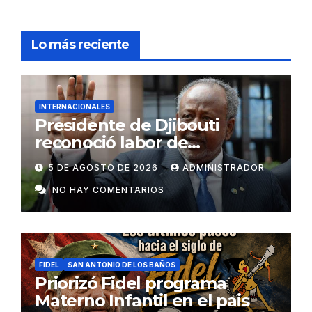
Lo más reciente
INTERNACIONALES
Presidente de Djibouti
reconoció labor de
colaboradores de Cuba
5 DE AGOSTO DE 2026
ADMINISTRADOR
NO HAY COMENTARIOS
FIDEL
SAN ANTONIO DE LOS BAÑOS
Priorizó Fidel programa
Materno Infantil en el pais