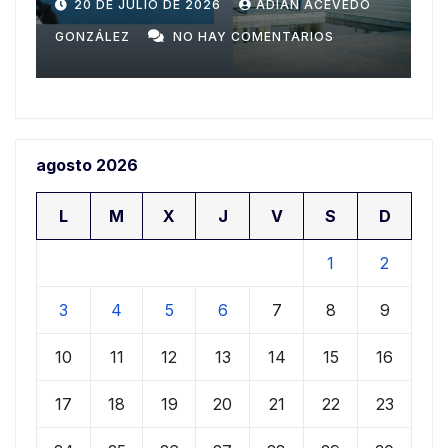
Domingo
n
20 DE JULIO DE 2026
ADIAN ACEVEDO
a
GONZÁLEZ
NO HAY COMENTARIOS
G
agosto 2026
L
M
X
J
V
S
D
1
2
3
4
5
6
7
8
9
10
11
12
13
14
15
16
17
18
19
20
21
22
23