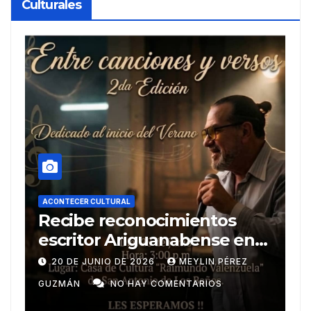
Culturales
ACONTECER CULTURAL
A
Recibe reconocimientos
U
escritor Ariguanabense en
e
Casas literarias
20 DE JUNIO DE 2026
MEYLIN PÉREZ
internacionales
GUZMÁN
NO HAY COMENTARIOS
P