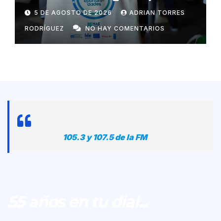
postular a programa que las
5 DE AGOSTO DE 2026
ADRIAN TORRES
ayudará a exportar
RODRÍGUEZ
NO HAY COMENTARIOS
105.3 y 107.5 de la FM
55 años en tu dial...