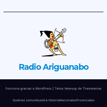
Radio Ariguanabo
Funciona gracias a WordPress
|
Tema: Newsup de
Themeansar
Quiénes somos
Nuestra Historia
Nacionales
Provinciales