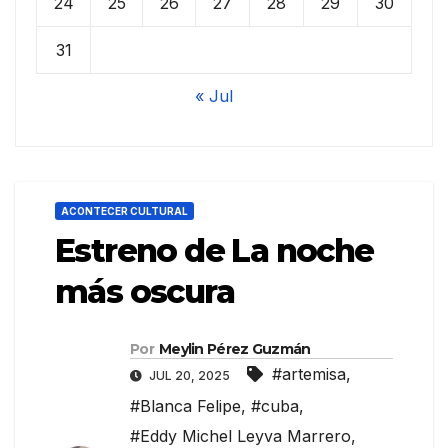
24
25
26
27
28
29
30
31
« Jul
ACONTECER CULTURAL
Estreno de La noche
más oscura
Por
Meylin Pérez Guzmán
#artemisa
,
JUL 20, 2025
#Blanca Felipe
,
#cuba
,
#Eddy Michel Leyva Marrero
,