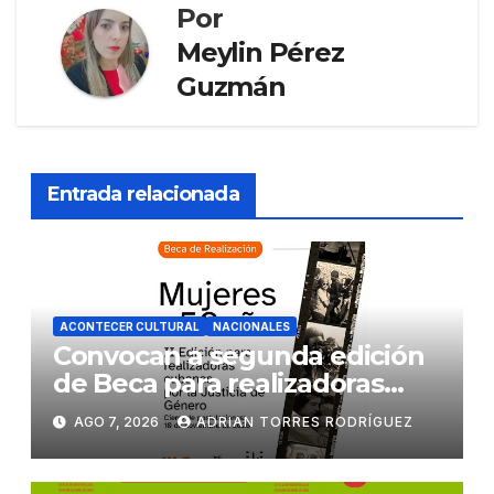
Por
Meylin Pérez
Guzmán
Entrada relacionada
ACONTECER CULTURAL
NACIONALES
Convocan a segunda edición
de Beca para realizadoras
mayores de 50 años
AGO 7, 2026
ADRIAN TORRES RODRÍGUEZ