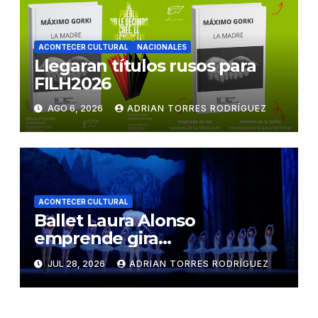
ACONTECER CULTURAL
NACIONALES
Llegaran títulos rusos para
FILH2026
AGO 6, 2026
ADRIAN TORRES RODRÍGUEZ
ACONTECER CULTURAL
Ballet Laura Alonso
emprende gira
centroamericana
JUL 28, 2026
ADRIAN TORRES RODRÍGUEZ