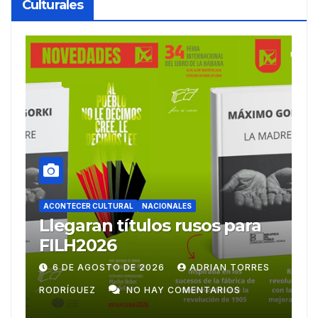
Culturales
ACONTECER CULTURAL
Ballet Laura Alonso
A
emprende gira
M
centroamericana
S
28 DE JULIO DE 2026
ADRIAN TORRES
RODRÍGUEZ
NO HAY COMENTARIOS
G