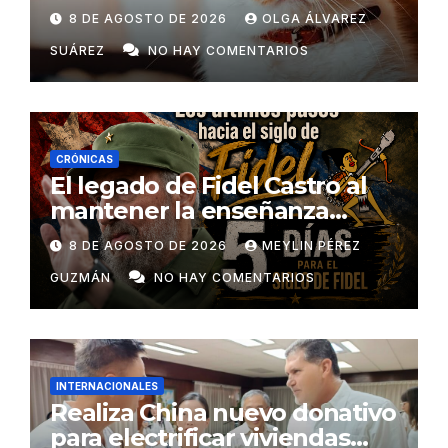
8 DE AGOSTO DE 2026
OLGA ÁLVAREZ
SUÁREZ
NO HAY COMENTARIOS
CRÓNICAS
El legado de Fidel Castro al
mantener la enseñanza
como un derecho universal
8 DE AGOSTO DE 2026
MEYLIN PÉREZ
GUZMÁN
NO HAY COMENTARIOS
INTERNACIONALES
Realiza China nuevo donativo
para electrificar viviendas