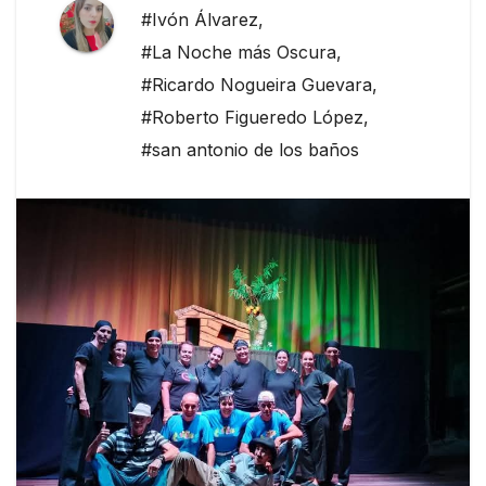
#Ivón Álvarez
,
#La Noche más Oscura
,
#Ricardo Nogueira Guevara
,
#Roberto Figueredo López
,
#san antonio de los baños