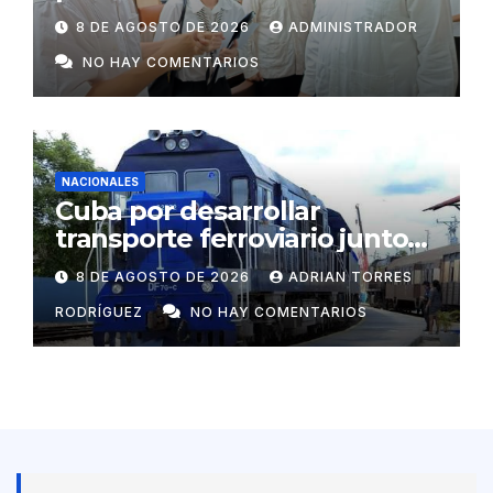
rurales aisladas y garantizar
8 DE AGOSTO DE 2026
ADMINISTRADOR
respaldo energético a
NO HAY COMENTARIOS
centros vitales
NACIONALES
Cuba por desarrollar
transporte ferroviario junto
con Rusia
8 DE AGOSTO DE 2026
ADRIAN TORRES
RODRÍGUEZ
NO HAY COMENTARIOS