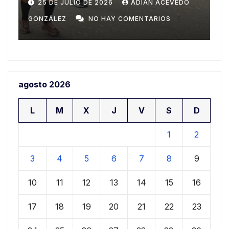
Domingo
n
20 DE JULIO DE 2026
ADIAN ACEVEDO
a
GONZÁLEZ
NO HAY COMENTARIOS
G
agosto 2026
L
M
X
J
V
S
D
1
2
3
4
5
6
7
8
9
10
11
12
13
14
15
16
17
18
19
20
21
22
23