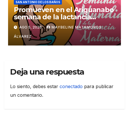
SAN ANTONIO DE LOS BAÑOS
Promueven en el Ariguanabo
semana de la lactancia
materna
AGO 5, 2026
MAYBELINE MATAMOROS
ÁLVAREZ
Deja una respuesta
Lo siento, debes estar
conectado
para publicar
un comentario.