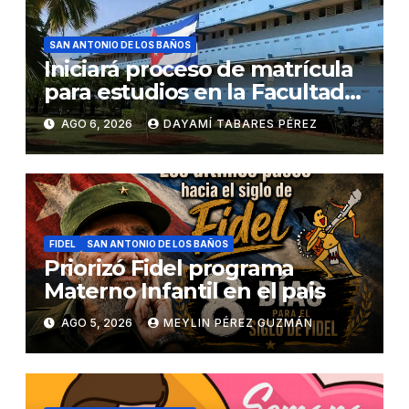
SAN ANTONIO DE LOS BAÑOS
Iniciará proceso de matrícula
para estudios en la Facultad
de Ciencias Médicas
AGO 6, 2026
DAYAMÍ TABARES PÉREZ
FIDEL
SAN ANTONIO DE LOS BAÑOS
Priorizó Fidel programa
Materno Infantil en el pais
AGO 5, 2026
MEYLIN PÉREZ GUZMÁN