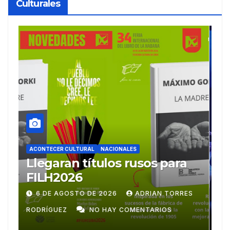
Culturales
ACONTECER CULTURAL
Ballet Laura Alonso
A
emprende gira
M
centroamericana
S
28 DE JULIO DE 2026
ADRIAN TORRES
RODRÍGUEZ
NO HAY COMENTARIOS
G