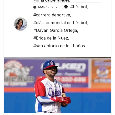
Por
Erica De la Nuez
#béisbol
,
MAR 19, 2025
#carrera deportiva
,
#clásico mundial de béisbol
,
#Dayan García Ortega
,
#Erica de la Nuez
,
#san antonio de los baños