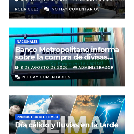
RODRÍGUEZ
NO HAY COMENTARIOS
NACIONALES
Banco Metropolitano informa
sobre la compra de divisas
para cooperativas y mipymes
8 DE AGOSTO DE 2026
ADMINISTRADOR
privadas en Cuba
NO HAY COMENTARIOS
PRONÓSTICO DEL TIEMPO
Día cálido y lluvias en la tarde