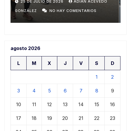
Domingo
n
20 DE JULIO DE 2026
ADIAN ACEVEDO
a
GONZÁLEZ
NO HAY COMENTARIOS
G
agosto 2026
L
M
X
J
V
S
D
1
2
3
4
5
6
7
8
9
10
11
12
13
14
15
16
17
18
19
20
21
22
23