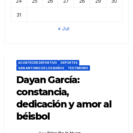
24
25
26
27
28
29
30
31
« Jul
ACONTECER DEPORTIVO
DEPORTES
SAN ANTONIO DE LOS BAÑOS
TESTIMONIO
Dayan García:
constancia,
dedicación y amor al
béisbol