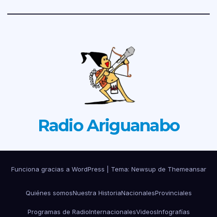
Radio Ariguanabo
Funciona gracias a WordPress
|
Tema: Newsup de
Themeansar
Quiénes somos
Nuestra Historia
Nacionales
Provinciales
Programas de Radio
Internacionales
Videos
Infografías