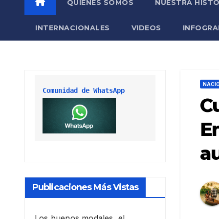
QUIÉNES SOMOS
NUESTRA HISTO
INTERNACIONALES
VIDEOS
INFOGRA
NACI
Comunidad de WhatsApp
Cu
Em
au
Publicaciones Más Vistas
Los buenos modales, el