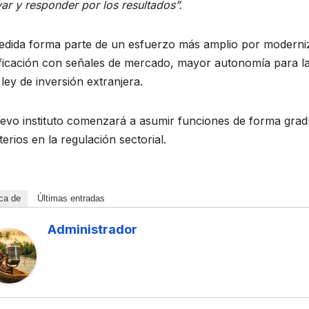
ar y responder por los resultados”.
IVO
S BAÑOS
ACONTECER DEPORTIVO
edida forma parte de un esfuerzo más amplio por modern
Piragüistas
ificación con señales de mercado, mayor autonomía para la
 ley de inversión extranjera.
l
cubanos
 in
regresan de
DE 2026
16 DE JULIO DE 2026
evo instituto comenzará a asumir funciones de forma gradu
iam
Montreal con
 GONZÁLEZ
ADIAN ACEVEDO GONZÁLEZ
terios en la regulación sectorial.
ENTARIOS
NO HAY COMENTARIOS
e a las
nueve
medallas y
ca de
Últimas entradas
ciones
cupos para
Administrador
drez
Lima 2027
nabens