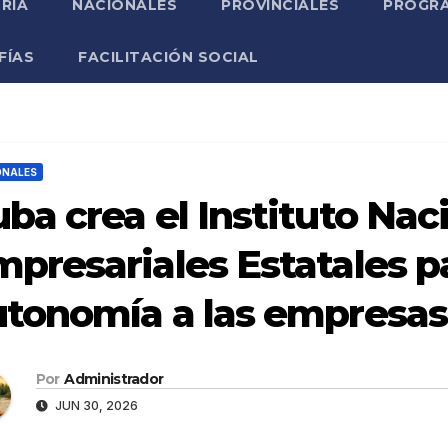
RIA
NACIONALES
PROVINCIALES
PROGRA
FÍAS
FACILITACIÓN SOCIAL
ONALES
ba crea el Instituto Nac
presariales Estatales p
tonomía a las empresas
Por
Administrador
JUN 30, 2026