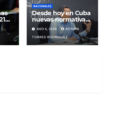
NACIONALES
nas
Desde hoy en Cuba
21
nuevas normativas
relacionadas con
N
AGO 4, 2026
ADRIAN
los vehículos
as
TORRES RODRÍGUEZ
rtar