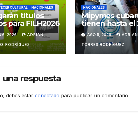
ECER CULTURAL
NACIONALES
NACIONALES
garan títulos
Mipymes cuba
os para FILH2026
tienen hasta el 
de agosto para
 6, 2026
ADRIAN
AGO 5, 2026
ADRIA
postular a
programa que l
ES RODRÍGUEZ
TORRES RODRÍGUEZ
ayudará a expo
 una respuesta
to, debes estar
conectado
para publicar un comentario.