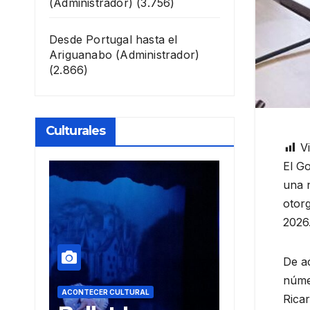
(Administrador)
(3.756)
Desde Portugal hasta el
Ariguanabo
(Administrador)
(2.866)
Culturales
Vi
El Go
una n
otor
2026
De ac
númer
ACONTECER CULTURAL
ACONTECER CULTU
Rica