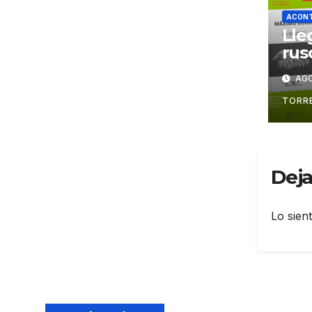
ACONT
Lle
rus
AGO
TORR
Deja
Lo sien