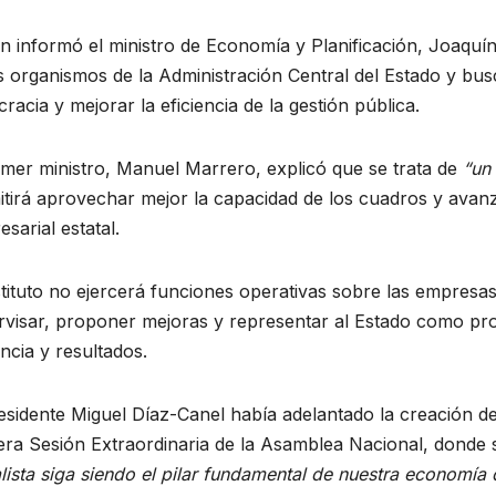
Un curso de
cimien
retos y
 informó el ministro de Economía y Planificación, Joaquín
s organismos de la Administración Central del Estado y b
itor
emociones
DE 2026
20 DE JUNIO DE 2026
racia y mejorar la eficiencia de la gestión pública.
nabens
GUZMÁN
DAYAMÍ TABARES PÉREZ
ARIOS
NO HAY COMENTARIOS
sas
imer ministro, Manuel Marrero, explicó que se trata de
“un
tirá aprovechar mejor la capacidad de los cuadros y avanz
s
sarial estatal.
cionale
stituto no ejercerá funciones operativas sobre las empresas
visar, proponer mejoras y representar al Estado como propie
encia y resultados.
esidente Miguel Díaz-Canel había adelantado la creación de 
era Sesión Extraordinaria de la Asamblea Nacional, donde 
lista siga siendo el pilar fundamental de nuestra economía