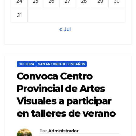
24
25
26
27
28
29
30
31
« Jul
CULTURA
SAN ANTONIO DE LOS BAÑOS
Convoca Centro
Provincial de Artes
Visuales a participar
en talleres de verano
Por
Administrador