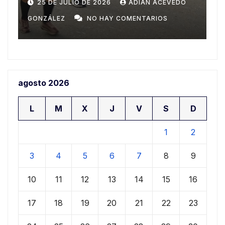
Domingo
n
20 DE JULIO DE 2026
ADIAN ACEVEDO
a
GONZÁLEZ
NO HAY COMENTARIOS
G
agosto 2026
L
M
X
J
V
S
D
1
2
3
4
5
6
7
8
9
10
11
12
13
14
15
16
17
18
19
20
21
22
23