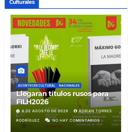
Culturales
ACONTECER CULTURAL
Ballet Laura Alonso
A
emprende gira
M
centroamericana
S
28 DE JULIO DE 2026
ADRIAN TORRES
RODRÍGUEZ
NO HAY COMENTARIOS
G