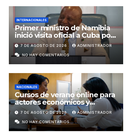
INTERNACIONALES
Primer ministro de Namibia
inició visita oficial a Cuba por
invitación de Manuel Marrero
7 DE AGOSTO DE 2026
ADMINISTRADOR
NO HAY COMENTARIOS
NACIONALES
Cursos de verano online para
actores económicos y
estatales
7 DE AGOSTO DE 2026
ADMINISTRADOR
NO HAY COMENTARIOS