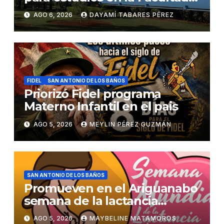
de Ciencias Médicas
AGO 6, 2026
DAYAMÍ TABARES PÉREZ
FIDEL
SAN ANTONIO DE LOS BAÑOS
Priorizó Fidel programa
Materno Infantil en el pais
AGO 5, 2026
MEYLIN PÉREZ GUZMÁN
SAN ANTONIO DE LOS BAÑOS
Promueven en el Ariguanabo
semana de la lactancia
materna
AGO 5, 2026
MAYBELINE MATAMOROS