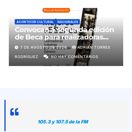
ACONTECER CULTURAL
NACIONALES
Convocan a segunda edición
de Beca para realizadoras
mayores de 50 años
7 DE AGOSTO DE 2026
ADRIAN TORRES
RODRÍGUEZ
NO HAY COMENTARIOS
105.3 y 107.5 de la FM