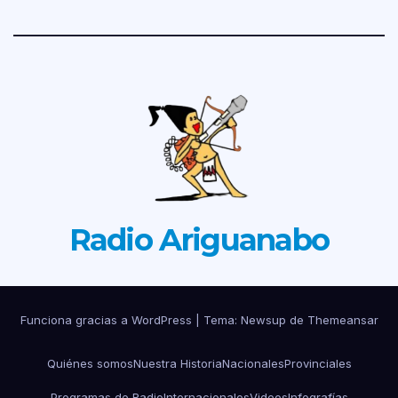
Radio Ariguanabo
Funciona gracias a WordPress
|
Tema: Newsup de
Themeansar
Quiénes somos
Nuestra Historia
Nacionales
Provinciales
Programas de Radio
Internacionales
Videos
Infografías