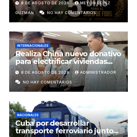
8 DE AGOSTO DE 2026
MEYLIN PÉREZ
GUZMÁN
NO HAY COMENTARIOS
INTERNACIONALES
Realiza China nuevo donativo
para electrificar viviendas
rurales aisladas y garantizar
8 DE AGOSTO DE 2026
ADMINISTRADOR
respaldo energético a
NO HAY COMENTARIOS
centros vitales
NACIONALES
Cuba por desarrollar
transporte ferroviario junto