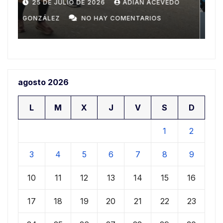
Domingo
n
20 DE JULIO DE 2026
ADIAN ACEVEDO
a
GONZÁLEZ
NO HAY COMENTARIOS
G
agosto 2026
L
M
X
J
V
S
D
1
2
3
4
5
6
7
8
9
10
11
12
13
14
15
16
17
18
19
20
21
22
23