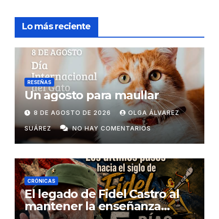
Lo más reciente
RESEÑAS
Un agosto para maullar
8 DE AGOSTO DE 2026
OLGA ÁLVAREZ
SUÁREZ
NO HAY COMENTARIOS
CRÓNICAS
El legado de Fidel Castro al
mantener la enseñanza
como un derecho universal