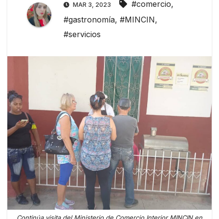
#comercio
,
MAR 3, 2023
#gastronomía
,
#MINCIN
,
#servicios
Continúa visita del Ministerio de Comercio Interior MINCIN en