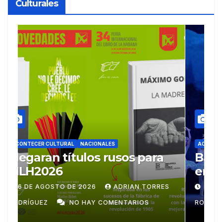
Culturales
ACONTECER CULTURAL
Ballet Laura Alonso
A
emprende gira
M
centroamericana
S
28 DE JULIO DE 2026
ADRIAN TORRES
RODRÍGUEZ
NO HAY COMENTARIOS
G