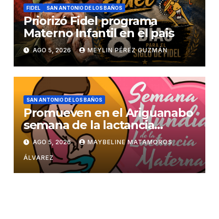
FIDEL
SAN ANTONIO DE LOS BAÑOS
Priorizó Fidel programa
Materno Infantil en el pais
AGO 5, 2026
MEYLIN PÉREZ GUZMÁN
SAN ANTONIO DE LOS BAÑOS
Promueven en el Ariguanabo
semana de la lactancia
materna
AGO 5, 2026
MAYBELINE MATAMOROS
ÁLVAREZ