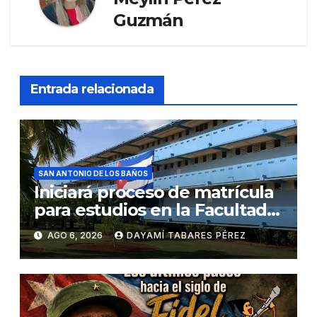
Guzmán
Entrada relacionada
SAN ANTONIO DE LOS BAÑOS
Iniciará proceso de matrícula
para estudios en la Facultad
de Ciencias Médicas
AGO 6, 2026
DAYAMÍ TABARES PÉREZ