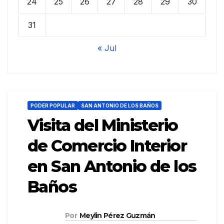
24
25
26
27
28
29
30
31
« Jul
PODER POPULAR
SAN ANTONIO DE LOS BAÑOS
Visita del Ministerio
de Comercio Interior
en San Antonio de los
Baños
Por
Meylin Pérez Guzmán