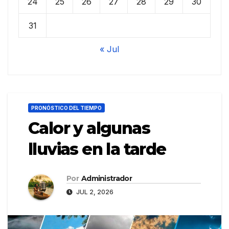
24
25
26
27
28
29
30
31
« Jul
PRONÓSTICO DEL TIEMPO
Calor y algunas
lluvias en la tarde
Por
Administrador
JUL 2, 2026