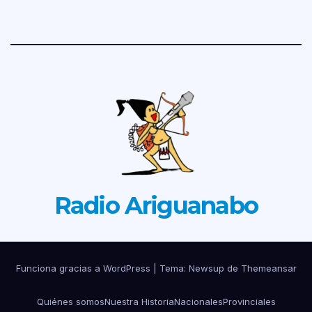
Radio Ariguanabo
Funciona gracias a WordPress
|
Tema: Newsup de
Themeansar
Quiénes somos
Nuestra Historia
Nacionales
Provinciales