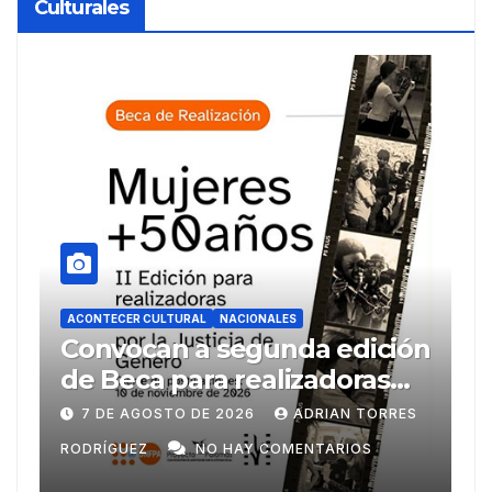
Culturales
ACONTECER CULTURAL
NACIONALES
A
ón
Llegaran títulos rusos para
B
FILH2026
e
c
S
6 DE AGOSTO DE 2026
ADRIAN TORRES
RODRÍGUEZ
NO HAY COMENTARIOS
R