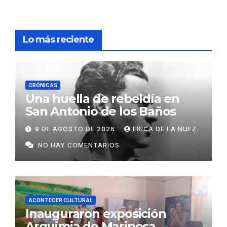
Lo más reciente
CRÓNICAS
Una huella de rebeldía en
San Antonio de los Baños
9 DE AGOSTO DE 2026
ERICA DE LA NUEZ
NO HAY COMENTARIOS
ACONTECER CULTURAL
Inauguraron exposición
Arquimia de Mariposa