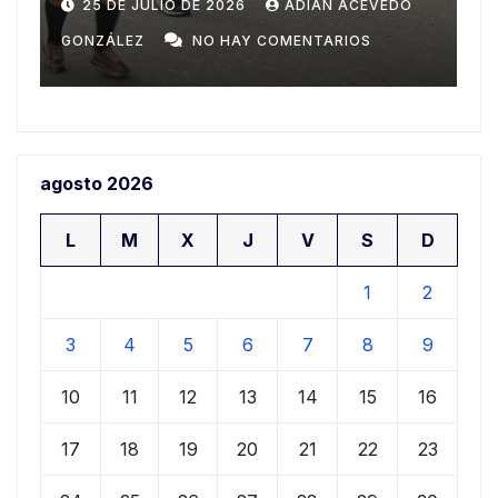
Domingo
n
20 DE JULIO DE 2026
ADIAN ACEVEDO
a
GONZÁLEZ
NO HAY COMENTARIOS
G
agosto 2026
L
M
X
J
V
S
D
1
2
3
4
5
6
7
8
9
10
11
12
13
14
15
16
17
18
19
20
21
22
23