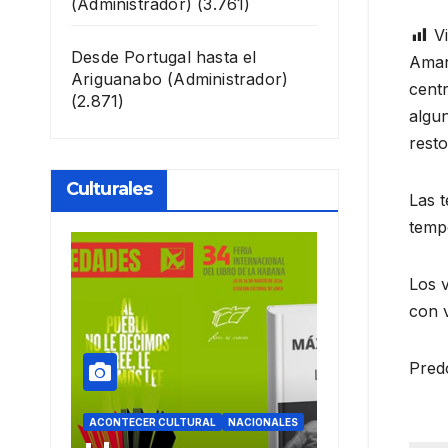
(Administrador)
(3.761)
Vi
Desde Portugal hasta el
Amane
Ariguanabo
(Administrador)
centr
(2.871)
algun
resto
Culturales
Las t
tempe
Los v
con v
Predo
ACIONALES
ACONTECER CULTURAL
ACONTECER CULT