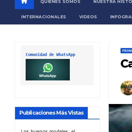
QUIÉNES SOMOS
NUESTRA HISTO
INTERNACIONALES
VIDEOS
INFOGRA
PRONÓ
Comunidad de WhatsApp
Ca
Publicaciones Más Vistas
Los buenos modales, el