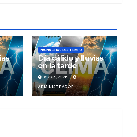
PRONÓSTICO DEL TIEMPO
ias
Día cálido y lluvias
en la tarde
AGO 5, 2026
ADMINISTRADOR